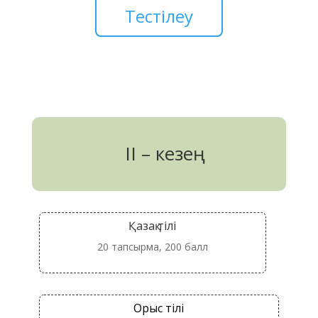
Тестілеу
II – кезең
Қазақ тілі
20 тапсырма, 200 балл
Орыс тілі