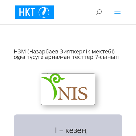
НЗМ (Назарбаев Зияткерлік мектебі)
оқуға түсуге арналған тесттер 7-сынып
I – кезең