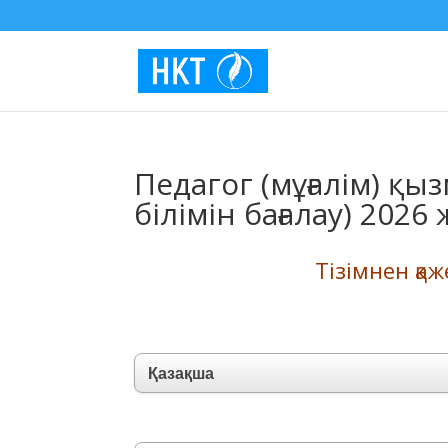
Педагог (мұғалім) қы
білімін бағалау) 202
Тізімнен қа