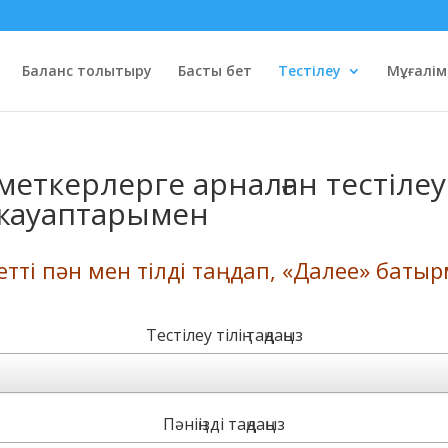
Баланс толықтыру
Басты бет
Тестілеу
Мұғалім
зметкерлерге арналған тестіле
6 жауаптарымен
жетті пән мен тілді таңдап, «Далее» бат
Тестілеу тілің таңдаңыз
Пәніңізді таңдаңыз