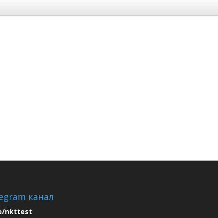
egram канал
e/nkttest