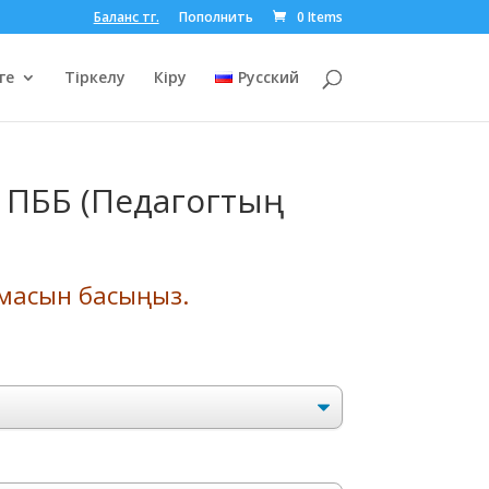
Баланс тг.
Пополнить
0 Items
ге
Тіркелу
Кіру
Русский
у ПББ (Педагогтың
ырмасын басыңыз.