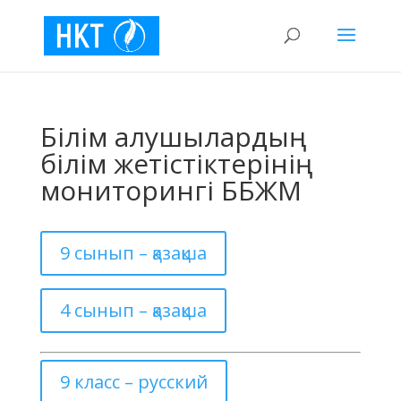
Білім алушылардың
білім жетістіктерінің
мониторингі ББЖМ
9 сынып – қазақша
4 сынып – қазақша
9 класс – русский