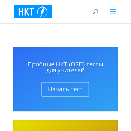
Пробные НКТ (ОЗП) тесты
для учителей
Начать тест