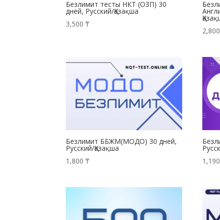
Безлимит тесты НКТ (ОЗП) 30
Безл
дней, Русский/Қазақша
Англи
Қаза
3,500
₸
2,80
Безлимит ББЖМ(МОДО) 30 дней,
Безл
Русский/Қазақша
Русс
1,800
₸
1,19