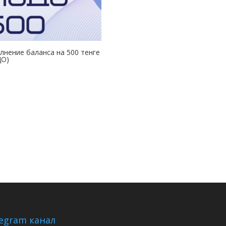
лнение баланса на 500 тенге
ДО)
₸
egram канал