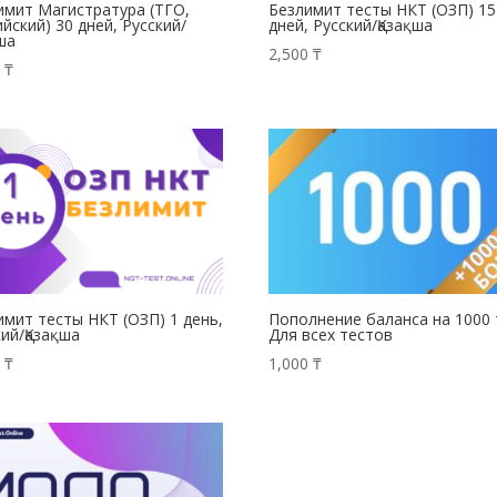
имит Магистратура (ТГО,
Безлимит тесты НКТ (ОЗП) 15
йский) 30 дней, Русский/
дней, Русский/Қазақша
қша
2,500
₸
0
₸
имит тесты НКТ (ОЗП) 1 день,
Пополнение баланса на 1000 
кий/Қазақша
Для всех тестов
0
₸
1,000
₸