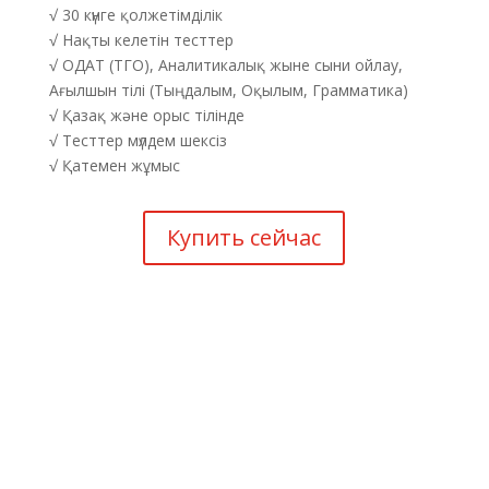
√ 30 күнге қолжетімділік
√ Нақты келетін тесттер
√ ОДАТ (ТГО), Аналитикалық жыне сыни ойлау,
Ағылшын тілі (Тыңдалым, Оқылым, Грамматика)
√ Қазақ және орыс тілінде
√ Тесттер мүлдем шексіз
√ Қатемен жұмыс
Купить сейчас