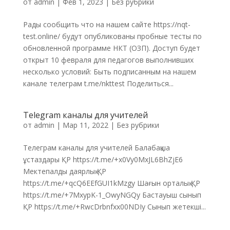
от
admin
|
Фев 1, 2023
|
Без рубрики
Рады сообщить что на нашем сайте https://nqt-
test.online/ будут опубликованы пробные тесты по
обновленной программе НКТ (ОЗП). Доступ будет
открыт 10 февраля для педагогов выполнивших
несколько условий: Быть подписанным на нашем
канале телеграм t.me/nkttest Поделиться...
Telegram каналы для учителей
от
admin
|
Мар 11, 2022
|
Без рубрики
Телеграм каналы для учителей Балабақша
ұстаздары ҚР https://t.me/+x0Vy0MxJL6BhZjE6
Мектепалды даярлық ҚР
https://t.me/+qcQ6EEfGUI1kMzgy Шағын орталық ҚР
https://t.me/+7MxypK-1_OwyNGQy Бастауыш сынып
ҚР https://t.me/+RwcDrbnfxx00NDIy Сынып жетекші...