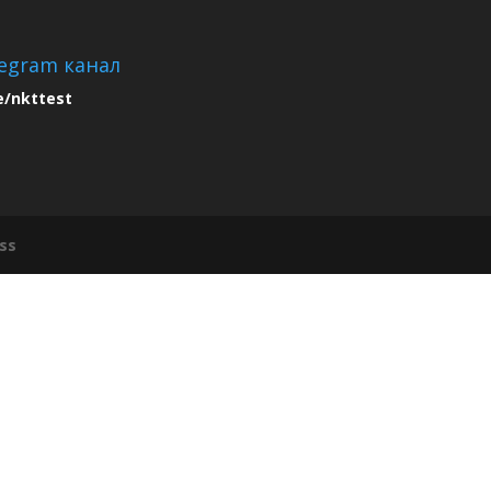
egram канал
e/nkttest
ss