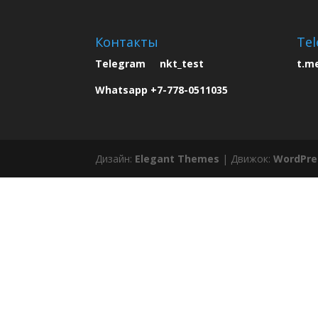
Контакты
Tel
Telegram nkt_test
t.m
Whatsapp +7-778-0511035
Дизайн:
Elegant Themes
| Движок:
WordPre